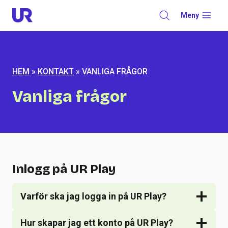
Skip
Meny
to
content
HEM
»
KONTAKT
»
VANLIGA FRÅGOR
Vanliga frågor
Inlogg på UR Play
Varför ska jag logga in på UR Play?
Hur skapar jag ett konto på UR Play?