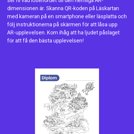
ser ni vad lösenordet till den hemliga AR-
dimensionen är. Skanna QR-koden på Läskartan
med kameran på en smartphone eller läsplatta och
följ instruktionerna på skärmen för att låsa upp
AR-upplevelsen. Kom ihåg att ha ljudet påslaget
för att få den bästa upplevelsen!