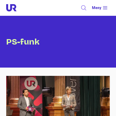
Skip
Meny
to
content
PS-funk