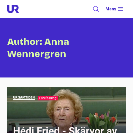
Skip
Meny
to
content
Author: Anna
Wennergren