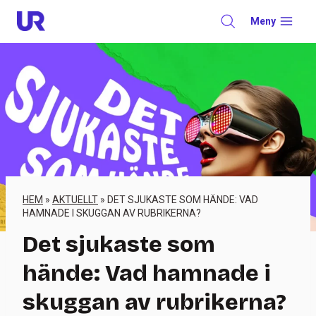
Skip
Meny
to
content
HEM
»
AKTUELLT
»
DET SJUKASTE SOM HÄNDE: VAD
HAMNADE I SKUGGAN AV RUBRIKERNA?
Det sjukaste som
hände: Vad hamnade i
skuggan av rubrikerna?