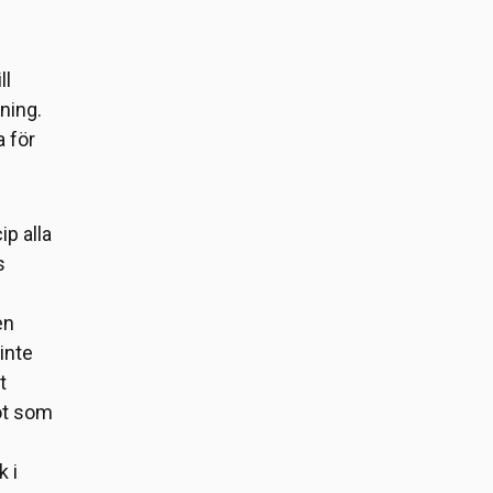
ll
ning.
a för
ip alla
s
en
inte
t
got som
k i