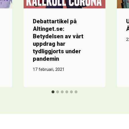
Debattartikel på
U
Altinget.se:
Å
Betydelsen av vårt
2
uppdrag har
tydliggjorts under
pandemin
17 februari, 2021