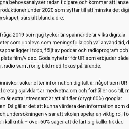
egna behovsanalyser redan tidigare och kommer att lanse
produktioner under 2020 som syftar till att minska det digi
rskapet, särskilt bland äldre.
fråga 2019 som jag tycker är spännande är vilka digitala
teter som upplevs som meningsfulla och väl använd tid, d
appar ligger i topp, följt av poddar och radioprogram och
 plats film/video. Goda nyheter för UR som erbjuder både
, radio samt rörlig bild med fokus på lärande.
änniskor söker efter information digitalt är något som U
öretag självklart är medvetna om och förhåller oss till, 
m är extra intressant är att allt fler (drygt 60%) googlar
en. Då gäller det att kunna värdera den information som 
ch undersökningen visar att skolan spelar en viktig roll för
a i källkritik – över 60% säger att de lärt sig källkritik där.