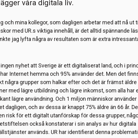
lägger våra digitala liv.
g och mina kollegor, som dagligen arbetar med att nå ut ti
kor med UR.s viktiga innehåll, är det alltid spännande läs
nkte jag lyfta några av resultaten som är extra intressant
 ingen nyhet att Sverige är ett digitaliserat land, och i princ
 har Internet hemma och 95% använder det. Men det finn
kt några grupper som halkar efter och det är främst äldre
er med lägre utbildning och lägre inkomst, som alla har 
ikant lägre användning. Och 1 miljon människor använder 
et dagligen, och av dessa är knappt 75% äldre än 66 år. De
en risk för ett digitalt utanförskap för dessa grupper, nå
etstiftelsen också konstaterar i sin analys av hur digitala
lstjänster används. UR har identifierat denna problemati