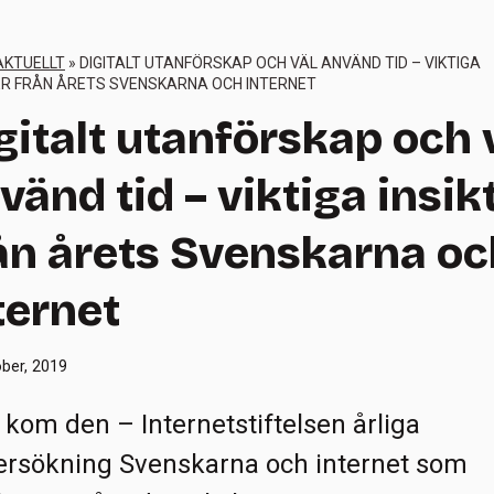
AKTUELLT
»
DIGITALT UTANFÖRSKAP OCH VÄL ANVÄND TID – VIKTIGA
ER FRÅN ÅRETS SVENSKARNA OCH INTERNET
gitalt utanförskap och 
vänd tid – viktiga insik
ån årets Svenskarna oc
ternet
ber, 2019
 kom den – Internetstiftelsen årliga
rsökning Svenskarna och internet som