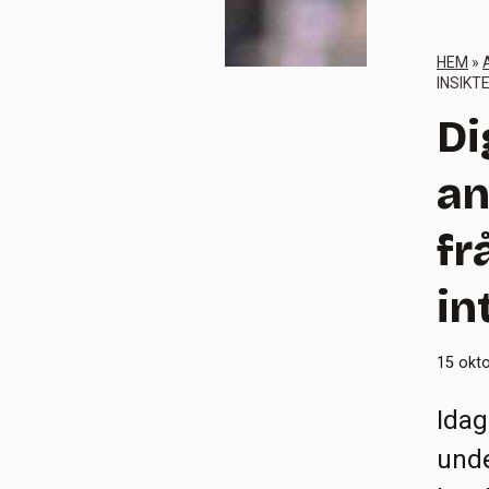
HEM
»
INSIKT
Di
an
fr
in
15 okto
Idag
unde