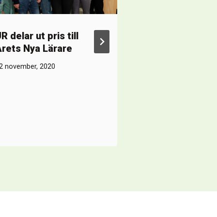
R delar ut pris till
Public service
rets Nya Lärare
utredningen vi
demokratin
2 november, 2020
24 februari, 2023