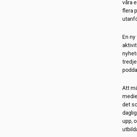
våra 
flera 
utanfö
En ny 
aktivi
nyhets
tredje
poddar
Att m
medief
det so
daglig
upp, o
utbild