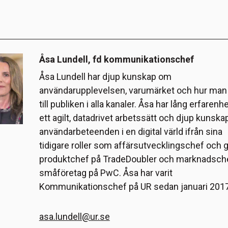
Åsa Lundell, fd kommunikationschef
Åsa Lundell har djup kunskap om
användarupplevelsen, varumärket och hur man 
till publiken i alla kanaler. Åsa har lång erfarenh
ett agilt, datadrivet arbetssätt och djup kunsk
användarbeteenden i en digital värld ifrån sina
tidigare roller som affärsutvecklingschef och g
produktchef på TradeDoubler och marknadsche
småföretag på PwC. Åsa har varit
Kommunikationschef på UR sedan januari 201
asa.lundell@ur.se