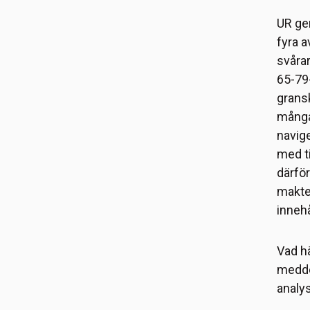
UR ge
fyra a
svårar
65-79-
gransk
många 
navige
med ti
därfö
makte
innehå
Vad h
medde
analy