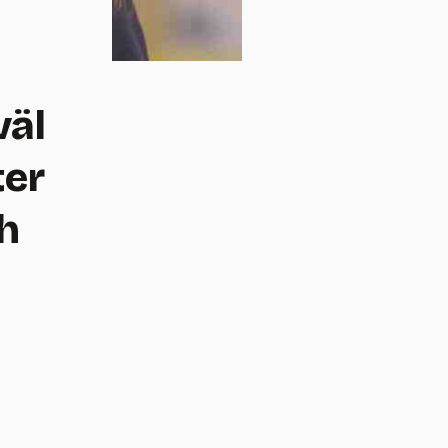
väl
ter
h