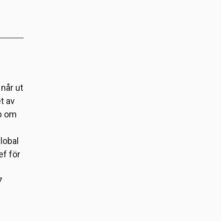
når ut
et av
ap om
lobal
f för
7