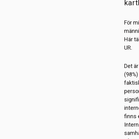
kart
För mi
männis
Här tä
UR.
Det är
(98%)
faktis
person
signif
intern
finns 
Intern
samhäl