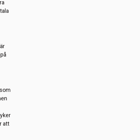
ra
tala
är
 på
R som
men
dyker
 att