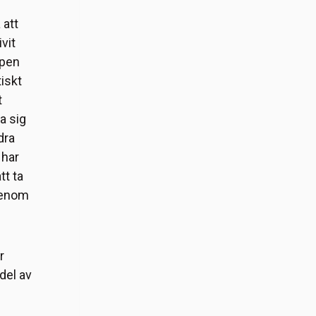
 att
vit
ppen
iskt
t
ra sig
dra
 har
t ta
genom
r
del av