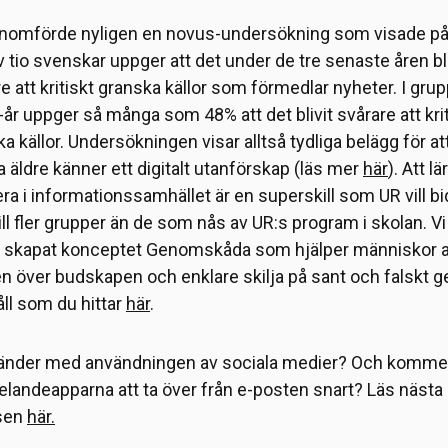
nomförde nyligen en novus-undersökning som visade på
v tio svenskar uppger att det under de tre senaste åren bli
e att kritiskt granska källor som förmedlar nyheter. I gru
år uppger så många som 48% att det blivit svårare att krit
a källor. Undersökningen visar alltså tydliga belägg för at
äldre känner ett digitalt utanförskap (läs mer
här
). Att lä
ra i informationssamhället är en superskill som UR vill bi
ll fler grupper än de som nås av UR:s program i skolan. Vi
r skapat konceptet Genomskåda som hjälper människor at
n över budskapen och enklare skilja på sant och falskt 
ll som du hittar
här
.
änder med användningen av sociala medier? Och komme
landeapparna att ta över från e-posten snart? Läs nästa 
sen
här.