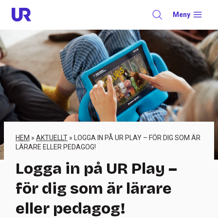
Skip
Meny
to
content
HEM
»
AKTUELLT
»
LOGGA IN PÅ UR PLAY – FÖR DIG SOM ÄR
LÄRARE ELLER PEDAGOG!
Logga in på UR Play –
för dig som är lärare
eller pedagog!