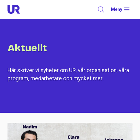
Skip
Meny
to
content
Aktuellt
Här skriver vi nyheter om UR, vår organisation, våra
program, medarbetare och mycket mer.