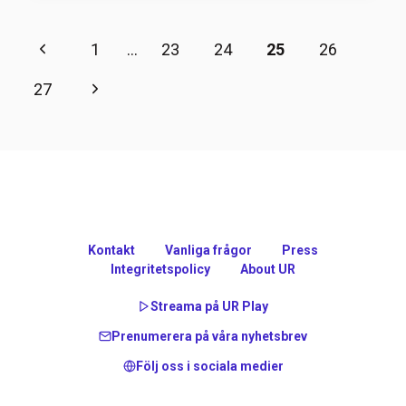
Page
Previous
1
…
23
24
25
26
navigation
Page
Next
27
Page
Kontakt
Vanliga frågor
Press
Integritetspolicy
About UR
Streama på UR Play
Prenumerera på våra nyhetsbrev
Följ oss i sociala medier