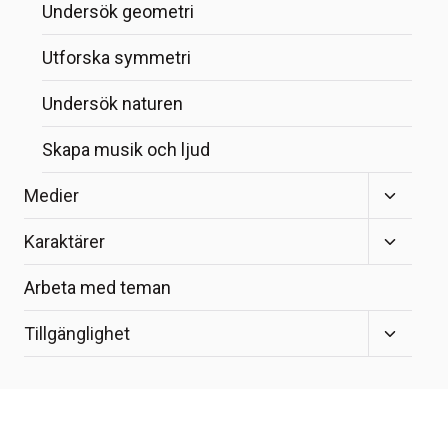
Undersök geometri
Utforska symmetri
Undersök naturen
Skapa musik och ljud
Toggle
Medier
child
menu
Toggle
Karaktärer
child
menu
Arbeta med teman
Toggle
Tillgänglighet
child
menu