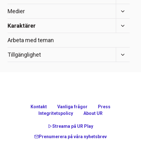
child
menu
Toggle
Medier
child
menu
Toggle
Karaktärer
child
menu
Arbeta med teman
Toggle
Tillgänglighet
child
menu
Kontakt
Vanliga frågor
Press
Integritetspolicy
About UR
Streama på UR Play
Prenumerera på våra nyhetsbrev